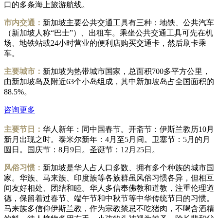
口的多条海上旅游航线。
市内交通：
新加坡主要公共交通工具有三种：地铁、公共汽车
（新加坡人称“巴士”）、出租车。乘坐公共交通工具可先在机
场、地铁站或24小时营业的便利店购买交通卡，然后刷卡乘
车。
主要城市：
新加坡为热带城市国家，总面积700多平方公里，
由新加坡岛及附近63个小岛组成，其中新加坡岛占全国面积的
88.5%。
咨询更多
主要节日：
华人新年：同中国春节。开斋节：伊斯兰教历10月
新月出现之时。泰米尔新年：4月至5月间。卫塞节：5月的月
圆日。国庆节：8月9日。圣诞节：12月25日。
风俗习惯：
新加坡是华人占人口多数、拥有多个种族的城市国
家。华族、马来族、印度族等各族群虽风俗习惯各异，但相互
间友好相处、团结和睦。华人多信奉佛教和道教，注重伦理道
德，保留着过春节、端午节和中秋节等中华传统节日的习惯。
马来族多信仰伊斯兰教，作为宗教禁忌不吃猪肉，不喝含酒精