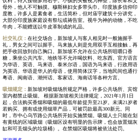
饮料，待人接物多用右手。小孩的头被视为神圣，除长辈和父
母外，他人不可触摸。穆斯林妇女多带头巾。印度族多信仰印
度教，许多人是素食者，生活简朴，但对庙宇建筑十分讲究，
大部分印度族家庭设有祭坛或祷告室。视牛为神的动物，不吃
牛肉，不能赠送以牛皮革制成的礼品。
社交礼仪：
在社交场合，新加坡人与客人相见时一般施握手
礼，男女之间可以握手。马来族人则是先用双手互相接触，再
把手收回放到自己胸口。新加坡不允许在公共场所咀嚼口香
糖，乘坐公共汽车、地铁等不允许喝饮料、吃东西。官方语言
为华语、英语、马来语、泰米尔语，国语为马来语，行政用语
为英语。华语是华人的母语，使用简体汉字，当地民间也通行
粤语、闽南语、潮州话、客家话、海南话等各种方言。
吸烟规定：
新加坡对吸烟场所规定严格，许多公共场所、宾馆
室内都禁止吸烟。 根据新加坡相关法律规定，2021年1月1日
起，合法购买香烟和吸烟的最低年龄提升至21岁。未满21岁者
若购买、拥有或使用烟草产品，可被罚款最高300新元。同
时，市中心乌节路公共场所开始实施禁烟。吸烟人士只能在划
有黄线的区域吸烟（吸烟区设有明显的告示牌，也会放置烟灰
缸和可丢烟头的垃圾桶）。在禁烟区吸烟将被依法处罚。