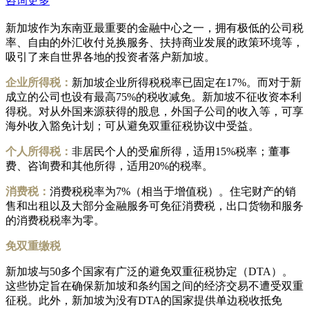
咨询更多
新加坡作为东南亚最重要的金融中心之一，拥有极低的公司税
率、自由的外汇收付兑换服务、扶持商业发展的政策环境等，
吸引了来自世界各地的投资者落户新加坡。
企业所得税：
新加坡企业所得税税率已固定在17%。而对于新
成立的公司也设有最高75%的税收减免。新加坡不征收资本利
得税。对从外国来源获得的股息，外国子公司的收入等，可享
海外收入豁免计划；可从避免双重征税协议中受益。
个人所得税：
非居民个人的受雇所得，适用15%税率；董事
费、咨询费和其他所得，适用20%的税率。
消费税：
消费税税率为7%（相当于增值税）。住宅财产的销
售和出租以及大部分金融服务可免征消费税，出口货物和服务
的消费税税率为零。
免双重缴税
新加坡与50多个国家有广泛的避免双重征税协定（DTA）。
这些协定旨在确保新加坡和条约国之间的经济交易不遭受双重
征税。此外，新加坡为没有DTA的国家提供单边税收抵免