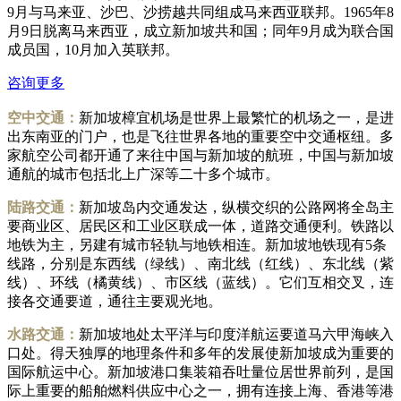
9月与马来亚、沙巴、沙捞越共同组成马来西亚联邦。1965年8
月9日脱离马来西亚，成立新加坡共和国；同年9月成为联合国
成员国，10月加入英联邦。
咨询更多
空中交通：
新加坡樟宜机场是世界上最繁忙的机场之一，是进
出东南亚的门户，也是飞往世界各地的重要空中交通枢纽。多
家航空公司都开通了来往中国与新加坡的航班，中国与新加坡
通航的城市包括北上广深等二十多个城市。
陆路交通：
新加坡岛内交通发达，纵横交织的公路网将全岛主
要商业区、居民区和工业区联成一体，道路交通便利。铁路以
地铁为主，另建有城市轻轨与地铁相连。新加坡地铁现有5条
线路，分别是东西线（绿线）、南北线（红线）、东北线（紫
线）、环线（橘黄线）、市区线（蓝线）。它们互相交叉，连
接各交通要道，通往主要观光地。
水路交通：
新加坡地处太平洋与印度洋航运要道马六甲海峡入
口处。得天独厚的地理条件和多年的发展使新加坡成为重要的
国际航运中心。新加坡港口集装箱吞吐量位居世界前列，是国
际上重要的船舶燃料供应中心之一，拥有连接上海、香港等港