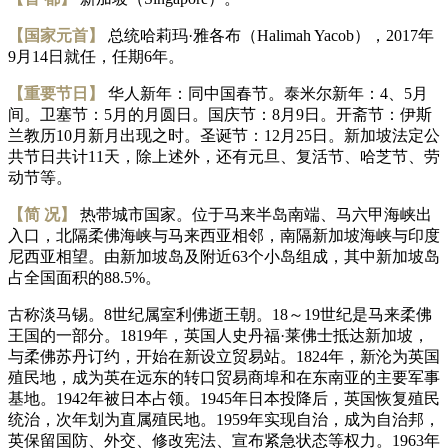
【国家元首】
总统哈莉玛·雅各布（Halimah Yacob），2017年
9月14日就任，任期6年。
【重要节日】
华人新年：同中国春节。泰米尔新年：4、5月
间。卫塞节：5月的月圆日。国庆节：8月9日。开斋节：伊斯
兰教历10月新月出现之时。圣诞节：12月25日。新加坡法定公
共节日共计11天，除上述外，还有元旦、复活节、哈芝节、劳
动节等。
【简 况】
热带城市国家。位于马来半岛南端、马六甲海峡出
入口，北隔柔佛海峡与马来西亚相邻，南隔新加坡海峡与印度
尼西亚相望。由新加坡岛及附近63个小岛组成，其中新加坡岛
占全国面积的88.5%。
古称淡马锡。8世纪属室利佛逝王朝。18～19世纪是马来柔佛
王国的一部分。1819年，英国人史丹福·莱佛士抵达新加坡，
与柔佛苏丹订约，开始在新设立贸易站。1824年，新沦为英国
殖民地，成为英在远东的转口贸易商埠和在东南亚的主要军事
基地。1942年被日本占领。1945年日本投降后，英国恢复殖民
统治，次年划为直属殖民地。1959年实现自治，成为自治邦，
英保留国防、外交、修改宪法、宣布紧急状态等权力。1963年