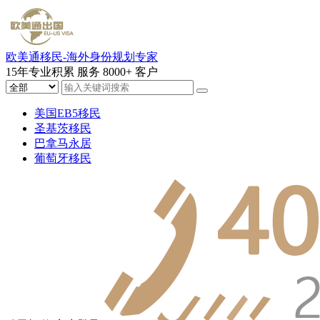
欧美通移民-海外身份规划专家
15年专业积累 服务 8000+ 客户
美国EB5移民
圣基茨移民
巴拿马永居
葡萄牙移民