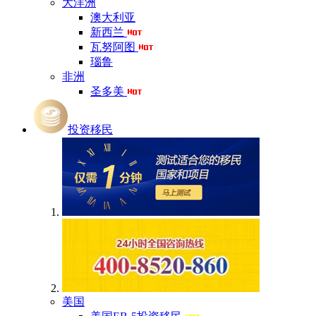
大洋洲
澳大利亚
新西兰
瓦努阿图
瑙鲁
非洲
圣多美
投资移民
美国