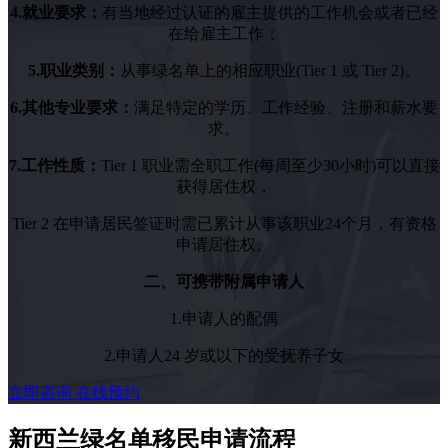
4.就业要求：
有当地经过认证的雇主提供的工作机会或者已经
在给雇主工作；
5.职业类别：
从事绿名单上的相应职业(Tier 1 或 Tier 2)。
6.其他专业要求：
满足特定的学历、工作经验、注册和薪水要
求。
7.工作性质：
Tier 1 职业需全职工作(每周至少30小时)可以直接
获得居住权，
Tier 2 在申请居民签证时需已累计从事该职业24个月，有资格
申请居住权。
二、可携带附属申请人
1.申请人的配偶
2.申请人24 岁或以下的受抚养子女
立即咨询
在线预约
新西兰绿名单移民申请流程