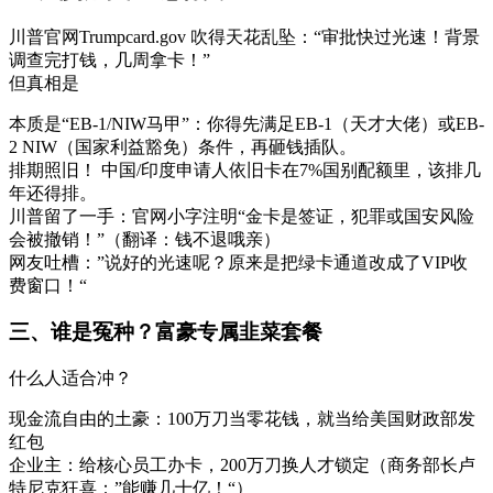
川普官网Trumpcard.gov 吹得天花乱坠：“审批快过光速！背景
调查完打钱，几周拿卡！”
但真相是
本质是“EB-1/NIW马甲”：你得先满足EB-1（天才大佬）或EB-
2 NIW（国家利益豁免）条件，再砸钱插队。
排期照旧！ 中国/印度申请人依旧卡在7%国别配额里，该排几
年还得排。
川普留了一手：官网小字注明“金卡是签证，犯罪或国安风险
会被撤销！”（翻译：钱不退哦亲）
网友吐槽：”说好的光速呢？原来是把绿卡通道改成了VIP收
费窗口！“
三、谁是冤种？富豪专属韭菜套餐
什么人适合冲？
现金流自由的土豪：100万刀当零花钱，就当给美国财政部发
红包
企业主：给核心员工办卡，200万刀换人才锁定（商务部长卢
特尼克狂喜：”能赚几十亿！“）