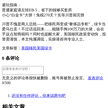
避坑指南：
普通家庭请左转EB-5，省下的钱够买套房
小心“白金卡”大饼！免税270天？先等川普画完饼
川普不愧是商人总统——把移民局变成“奢侈品专柜”，绿卡当
爱马仕卖！不过话说回来……能随手掏100万刀的大佬，会在
乎这点智商税吗？同时也提醒大家，美国移民政策变动快，投
资需谨慎，本文纯属调侃，实操请咨询专业人士。
文章标签：
美国移民
美国绿卡
0 条评论
无意义的评论将很快被删除，账号将被禁止发言。
发表评论
0/500
还没有任何评论，你来说两句吧
相关
文章