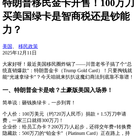
特朗普移民金卡开售！100万刀
买美国绿卡是智商税还是钞能
力？
美国
、
移民政策
2025年12月11日
大家好呀！最近美国移民圈炸锅了——川普老爷子搞了个“总
统直销爆款”：特朗普金卡（Trump Gold Card）！只要掏钱就
能“光速拿绿卡”？今天咱就来扒扒这魔幻商法到底靠不靠谱！
一、特朗普金卡是啥？土豪版美国入场券！
简单说：砸钱换绿卡，一步到胃！
个人价：100万美元（约720万人民币）捐款 + 1.5万刀申请
费，一家三口就得300万刀！
企业价：给员工办卡？200万刀/人起步，还得交年费+转换费
隐藏款：500万刀的“铂金卡”（Platinum Card）正在路上，持