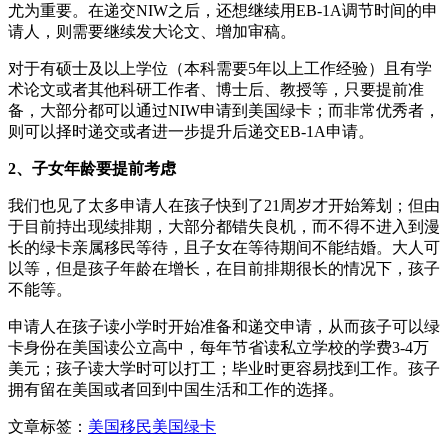
尤为重要。在递交NIW之后，还想继续用EB-1A调节时间的申
请人，则需要继续发大论文、增加审稿。
对于有硕士及以上学位（本科需要5年以上工作经验）且有学
术论文或者其他科研工作者、博士后、教授等，只要提前准
备，大部分都可以通过NIW申请到美国绿卡；而非常优秀者，
则可以择时递交或者进一步提升后递交EB-1A申请。
2、子女年龄要提前考虑
我们也见了太多申请人在孩子快到了21周岁才开始筹划；但由
于目前持出现续排期，大部分都错失良机，而不得不进入到漫
长的绿卡亲属移民等待，且子女在等待期间不能结婚。大人可
以等，但是孩子年龄在增长，在目前排期很长的情况下，孩子
不能等。
申请人在孩子读小学时开始准备和递交申请，从而孩子可以绿
卡身份在美国读公立高中，每年节省读私立学校的学费3-4万
美元；孩子读大学时可以打工；毕业时更容易找到工作。孩子
拥有留在美国或者回到中国生活和工作的选择。
文章标签：
美国移民
美国绿卡