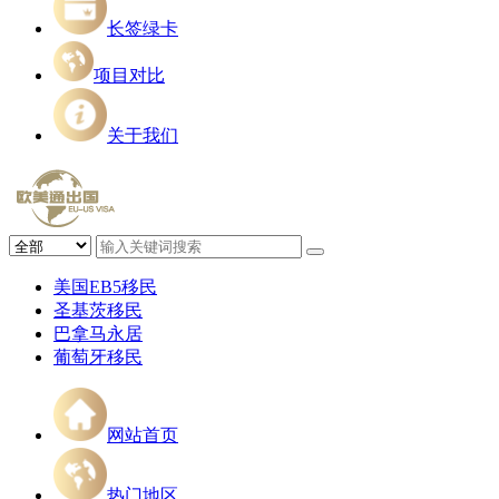
长签绿卡
项目对比
关于我们
美国EB5移民
圣基茨移民
巴拿马永居
葡萄牙移民
网站首页
热门地区