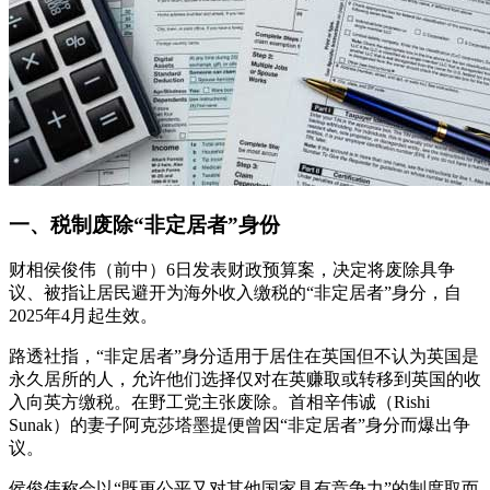
一、税制废除“非定居者”身份
财相侯俊伟（前中）6日发表财政预算案，决定将废除具争
议、被指让居民避开为海外收入缴税的“非定居者”身分，自
2025年4月起生效。
路透社指，“非定居者”身分适用于居住在英国但不认为英国是
永久居所的人，允许他们选择仅对在英赚取或转移到英国的收
入向英方缴税。在野工党主张废除。首相辛伟诚（Rishi
Sunak）的妻子阿克莎塔墨提便曾因“非定居者”身分而爆出争
议。
侯俊伟称会以“既更公平又对其他国家具有竞争力”的制度取而