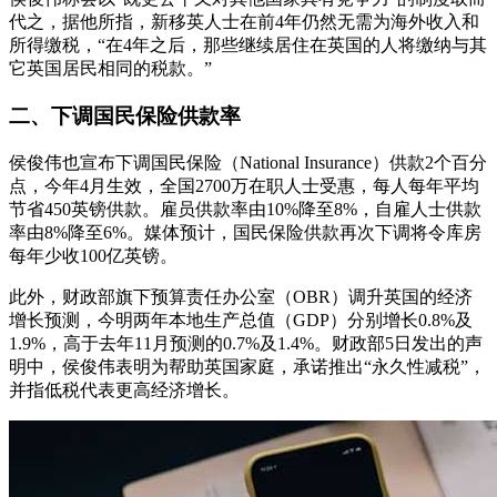
代之，据他所指，新移英人士在前4年仍然无需为海外收入和
所得缴税，“在4年之后，那些继续居住在英国的人将缴纳与其
它英国居民相同的税款。”
二、下调国民保险供款率
侯俊伟也宣布下调国民保险（National Insurance）供款2个百分
点，今年4月生效，全国2700万在职人士受惠，每人每年平均
节省450英镑供款。雇员供款率由10%降至8%，自雇人士供款
率由8%降至6%。媒体预计，国民保险供款再次下调将令库房
每年少收100亿英镑。
此外，财政部旗下预算责任办公室（OBR）调升英国的经济
增长预测，今明两年本地生产总值（GDP）分别增长0.8%及
1.9%，高于去年11月预测的0.7%及1.4%。财政部5日发出的声
明中，侯俊伟表明为帮助英国家庭，承诺推出“永久性减税”，
并指低税代表更高经济增长。