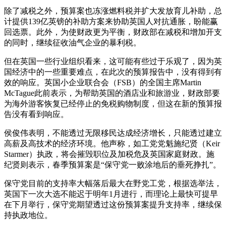
除了减税之外，预算案也冻涨燃料税并扩大发放育儿补助，总
计提供139亿英镑的补助方案来协助英国人对抗通胀，盼能赢
回选票。此外，为使财政更为平衡，财政部在减税和增加开支
的同时，继续征收油气企业的暴利税。
但在英国一些行业组织看来，这可能有些过于乐观了，因为英
国经济中的一些重要难点，在此次的预算报告中，没有得到有
效的响应。英国小企业联合会（FSB）的全国主席Martin
McTague此前表示，为帮助英国的酒店业和旅游业，财政部要
为海外游客恢复已经停止的免税购物制度，但这在新的预算报
告没有看到响应。
侯俊伟表明，不能透过无限移民达成经济增长，只能透过建立
高薪及高技术的经济环境。他声称，如工党党魁施纪贤（Keir
Starmer）执政，将会摧毁职位及加税危及英国家庭财政。施
纪贤则表示，春季预算案是“保守党一败涂地后的垂死挣扎”。
保守党目前的支持率大幅落后最大在野党工党，根据选举法，
英国下一次大选不能迟于明年1月进行，而理论上最快可提早
在下月举行，保守党期望透过这份预算案提升支持率，继续保
持执政地位。