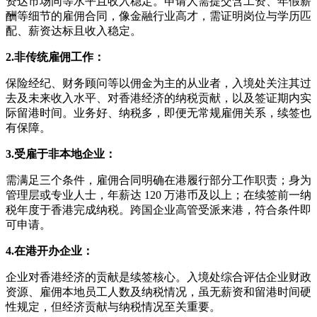
资达市场同等水平且收入稳定。申请人需提交含工资、年假薪
酬等细节的雇佣合同，像金融行业高才，需证明岗位与学历匹
配、薪资达标且收入稳定。
2.非传统雇佣工作：
保险经纪、财务顾问等以佣金为主的从业者，入境处关注其过
去及未来收入水平、对香港经济的纳税贡献，以及签证期内实
际留港时间。业务好、纳税多，即便无常规雇佣关系，续签也
有保障。
3.受雇于非本地企业：
需满足三个条件，雇佣合同明确在港履行部分工作职责；身为
管理层或专业人士，年薪达 120 万港币及以上；在续签前一纳
税年度于香港完成纳税。跨国企业高管受派来港，符合条件即
可申请。
4.在港开办企业：
企业对香港经济的贡献是续签核心。入境处综合评估企业财政
资源、雇佣本地员工人数及纳税情况，虽无薪资和留港时间硬
性规定，但经济贡献与纳税情况至关重要。