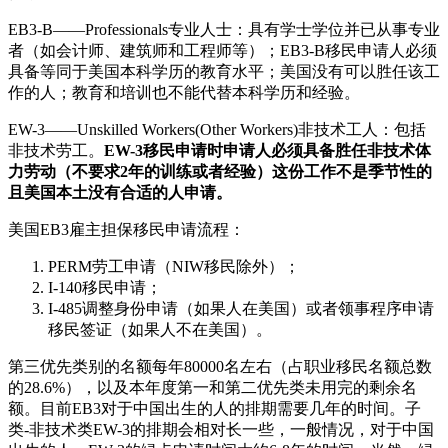
EB3-B——Professionals专业人士：具有学士学位并已从事专业
者（如会计师、建筑师和工程师等）；EB3-B移民申请人必须
具备等同于美国本科学历的教育水平；美国没有可以胜任该工
作的人；教育和培训也不能代替本科学历和经验。
EW-3——Unskilled Workers(Other Workers)非技术工人：包括
非技术劳工。
EW-3移民申请时申请人必须具备胜任非技术体
力劳动（不要求2年的训练或者经验）这份工作不是季节性的
且美国本土没有合适的人申请。
美国EB3雇主担保移民申请流程：
PERM劳工申请（NIW移民除外）；
I-140移民申请；
I-485调整身份申请（如果人在美国）或者领事程序申请
移民签证（如果人不在美国）。
第三优先类别的名额每年80000名左右（占职业移民名额总数
的28.6%），以及本年度第一和第二优先类未用完的剩余名
额。目前EB3对于中国出生的人的排期需要几年的时间。子
类-非技术类EW-3的排期会相对长一些，一般情况，对于中国