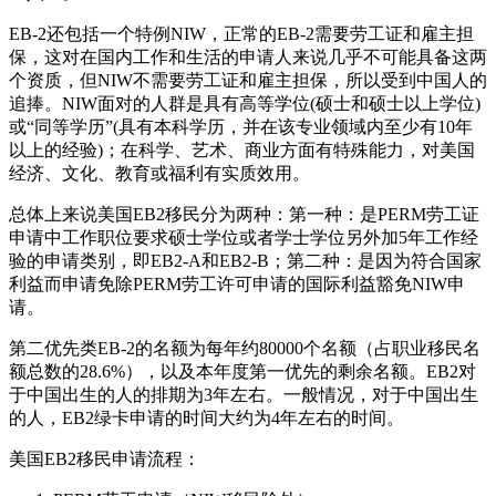
EB-2还包括一个特例NIW，正常的EB-2需要劳工证和雇主担
保，这对在国内工作和生活的申请人来说几乎不可能具备这两
个资质，但NIW不需要劳工证和雇主担保，所以受到中国人的
追捧。NIW面对的人群是具有高等学位(硕士和硕士以上学位)
或“同等学历”(具有本科学历，并在该专业领域内至少有10年
以上的经验)；在科学、艺术、商业方面有特殊能力，对美国
经济、文化、教育或福利有实质效用。
总体上来说美国EB2移民分为两种：第一种：是PERM劳工证
申请中工作职位要求硕士学位或者学士学位另外加5年工作经
验的申请类别，即EB2-A和EB2-B；第二种：是因为符合国家
利益而申请免除PERM劳工许可申请的国际利益豁免NIW申
请。
第二优先类EB-2的名额为每年约80000个名额（占职业移民名
额总数的28.6%），以及本年度第一优先的剩余名额。EB2对
于中国出生的人的排期为3年左右。一般情况，对于中国出生
的人，EB2绿卡申请的时间大约为4年左右的时间。
美国EB2移民申请流程：