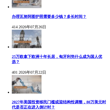
办理瓦努阿图护照需要多少钱？多长时间？
414
2026年07月26日
25万欧拿下欧洲十年长居，匈牙利凭什么成为国人优
选？
401
2026年07月22日
2027年美国投资移民门槛或迎结构性调整，80万美元时
代是否正在进入倒计时？