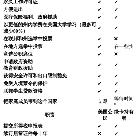
永久工作许可证
✔ ️
✔ ️
方便进出
✔ ️
✔ ️
医疗保险福利、政府援助
✔ ️
✔ ️
以更低的州内学费在美国大学学习（最多可
✔ ️
✔ ️
减少80%）
在联邦和州选举中投票
❌
✔ ️
在地方选举中投票
在一些州
✔ ️
竞选公职席位
❌
✔ ️
申请政府资助
✔ ️
✔ ️
教育财政援助
获得安全许可和出口限制豁免
✔ ️
✔ ️
免受入境禁令的保护
✔ ️
✔ ️
联邦学生贷款资格
✔ ️
✔ ️
等待时间
把家庭成员带到这个国家
立即
*
美国公
绿卡持有
职责
民
者
提交所得税申报表
✔ ️
✔ ️
续订居留证件
每十年
❌
✔ ️