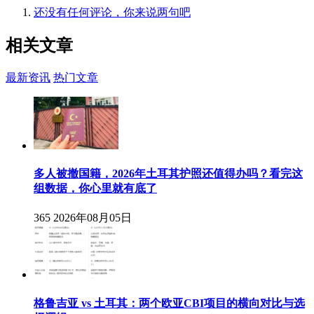
还没有任何评论，你来说两句吧
相关
文章
最新资讯
热门文章
多人被撤国籍，2026年土耳其护照还值得办吗？看完这
组数据，你心里就有底了
365
2026年08月05日
格鲁吉亚 vs 土耳其：两个欧亚CBI项目的横向对比与选