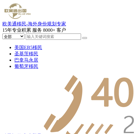
欧美通移民-海外身份规划专家
15年专业积累 服务 8000+ 客户
美国EB5移民
圣基茨移民
巴拿马永居
葡萄牙移民