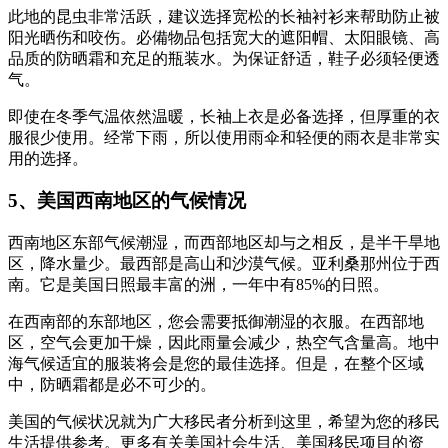
此地的昆虫非常活跃，建议选择宽松的长袖衬衫来帮助防止被
阳光晒伤和咬伤。必備物品包括宽大的遮阳帽、太阳眼镜、高
品质的防晒霜和充足的瓶装水。为保证舒适，鞋子必须轻便透
气。
即使在冬季气温依然温暖，长袖上衣是必备选择，但厚重的衣
服很少使用。经常下雨，所以使用雨伞和轻便的雨衣是非常实
用的选择。
5、美国西南地区的气候情况
西南地区东部气候潮湿，而西部地区却与之相反，是半干旱地
区，降水量少。最西部是高山和沙漠气候。亚利桑那州位于西
南。它是美国日照最丰富的洲，一年中有85%的日照。
在西南部的东部地区，您会需要抵御潮湿的衣服。在西部地
区，空气会更加干燥，因此雨量会减少，热空气含量高。地中
海气候适宜的服装将会是您的最佳选择。但是，在整个区域
中，防晒霜都是必不可少的。
美国的气候状况就为广大移民者分析到这里，希望为您的移民
生活提供参考。更多有关美国社会生活、美国移民项目的资