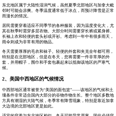
东北地区属于大陆性湿润气候，虽然夏季北部地区与加拿大毗
邻时可能会凉爽。冬季温度通常低于冰点，而预计降雪是正常
而漫长的情况。
居民需要穿着适应不同季节的各种服装，因为温度变化大，尤
其在秋季时需穿多层衣物。大部分时间需要穿长裤或紧身裤、
长袖上衣和轻便的套头衫或开衫。考虑到一年中有很多雨天，
雨伞则成为非常有用的物品。
冬天需要厚厚的毛衣和袜子。轻便的外套和夹克全年都可用，
特别是在北部地区，但是在冬天，您将需要一件非常厚的外
套，并用帽子，围巾和手套包裹起来以抵御该地区的严寒气
候。
2、美国中西地区的气候情况
中西部地区通常被誉为“美国的面包篮”——该地区的气候和土
壤条件非常适合国内大部分的谷物作物生长。整个地区多数地
方具有潮湿的大陆气候，冬季常有降雪现象，特别是靠近加拿
大边境的北部地区更是如此。
适宜的穿着与东北地区相似。冬天可能异常严寒，因此必须穿