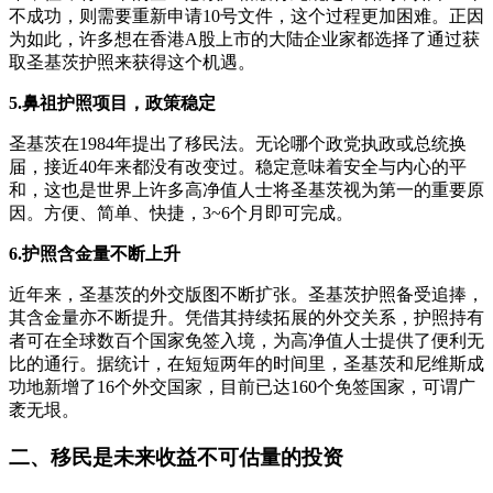
不成功，则需要重新申请10号文件，这个过程更加困难。正因
为如此，许多想在香港A股上市的大陆企业家都选择了通过获
取圣基茨护照来获得这个机遇。
5.鼻祖护照项目，政策稳定
圣基茨在1984年提出了移民法。无论哪个政党执政或总统换
届，接近40年来都没有改变过。稳定意味着安全与内心的平
和，这也是世界上许多高净值人士将圣基茨视为第一的重要原
因。方便、简单、快捷，3~6个月即可完成。
6.护照含金量不断上升
近年来，圣基茨的外交版图不断扩张。圣基茨护照备受追捧，
其含金量亦不断提升。凭借其持续拓展的外交关系，护照持有
者可在全球数百个国家免签入境，为高净值人士提供了便利无
比的通行。据统计，在短短两年的时间里，圣基茨和尼维斯成
功地新增了16个外交国家，目前已达160个免签国家，可谓广
袤无垠。
二、移民是未来收益不可估量的投资