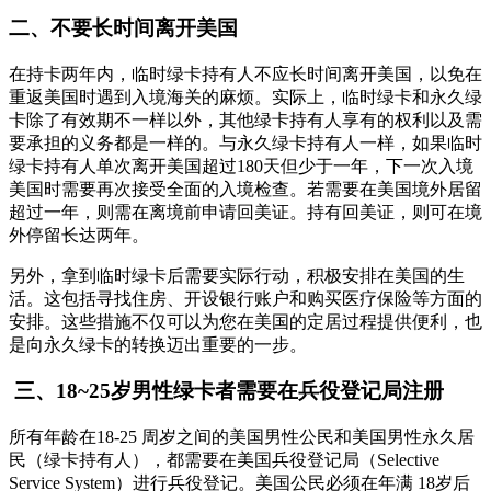
二、不要长时间离开美国
在持卡两年内，临时绿卡持有人不应长时间离开美国，以免在
重返美国时遇到入境海关的麻烦。实际上，临时绿卡和永久绿
卡除了有效期不一样以外，其他绿卡持有人享有的权利以及需
要承担的义务都是一样的。与永久绿卡持有人一样，如果临时
绿卡持有人单次离开美国超过180天但少于一年，下一次入境
美国时需要再次接受全面的入境检查。若需要在美国境外居留
超过一年，则需在离境前申请回美证。持有回美证，则可在境
外停留长达两年。
另外，拿到临时绿卡后需要实际行动，积极安排在美国的生
活。这包括寻找住房、开设银行账户和购买医疗保险等方面的
安排。这些措施不仅可以为您在美国的定居过程提供便利，也
是向永久绿卡的转换迈出重要的一步。
三、18~25岁男性绿卡者需要在兵役登记局注册
所有年龄在18-25 周岁之间的美国男性公民和美国男性永久居
民（绿卡持有人），都需要在美国兵役登记局（Selective
Service System）进行兵役登记。美国公民必须在年满 18岁后