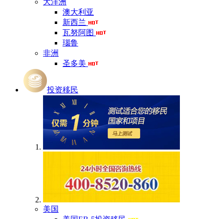
大洋洲
澳大利亚
新西兰
瓦努阿图
瑙鲁
非洲
圣多美
投资移民
美国