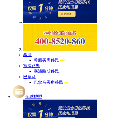
希腊
希腊买房移民
塞浦路斯
塞浦路斯移民
巴拿马
巴拿马买房移民
全球护照