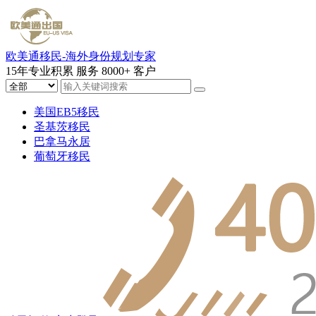
欧美通移民-海外身份规划专家
15年专业积累 服务 8000+ 客户
美国EB5移民
圣基茨移民
巴拿马永居
葡萄牙移民