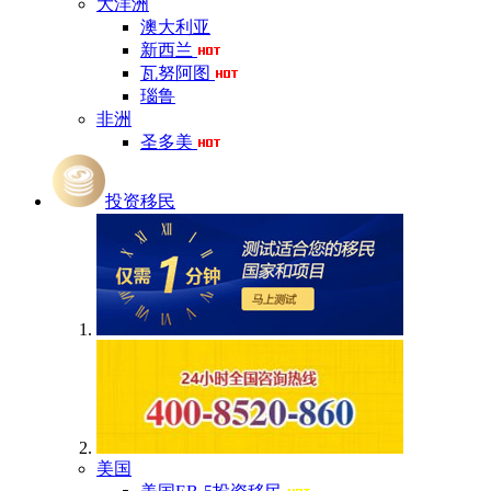
大洋洲
澳大利亚
新西兰
瓦努阿图
瑙鲁
非洲
圣多美
投资移民
美国