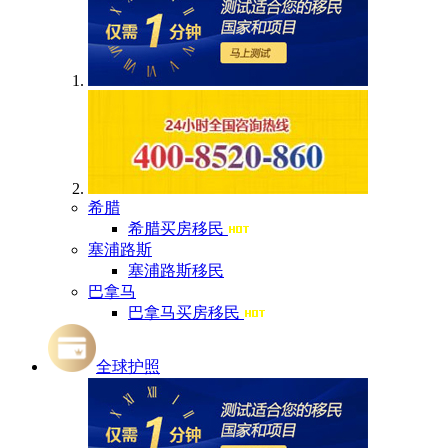
希腊
希腊买房移民
塞浦路斯
塞浦路斯移民
巴拿马
巴拿马买房移民
全球护照