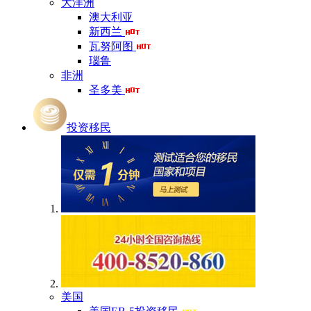
大洋洲
澳大利亚
新西兰
瓦努阿图
瑙鲁
非洲
圣多美
投资移民
美国