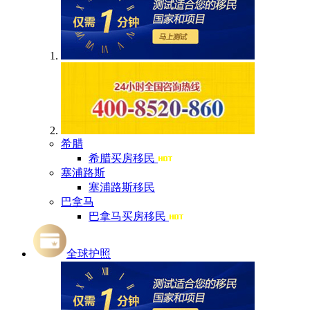
希腊
希腊买房移民
塞浦路斯
塞浦路斯移民
巴拿马
巴拿马买房移民
全球护照