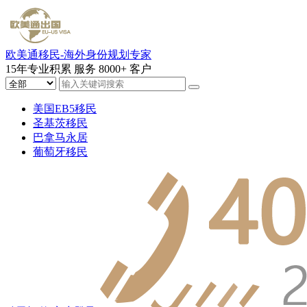
欧美通移民-海外身份规划专家
15年专业积累 服务 8000+ 客户
美国EB5移民
圣基茨移民
巴拿马永居
葡萄牙移民