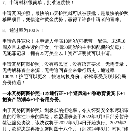
7、申请材料很简单，批准速度快！
申请瓦国护照，最快的15天护照就可以被获批，是最快的护照
移民项目，凭借这种黄金优势，赢得了许多申请者的青睐。
8、通过率为100％！
申请条件宽松！主申请人年满18周岁(可携带：配偶、未满18
周岁且未婚在读的子女、年满50周岁的主申和配偶的父母)；
无犯罪记录；拥有25万美金以上资产证明就可以申请。
申请瓦努阿图护照，没有移民监，没有语言要求，无需登录，
无需解释资金来源，无需追回资金来举行历史，通过率
100％！护照可以更名，快速转换身份，轻松享受英联邦公民
身份待遇！
一本瓦努阿图护照=1本通行证+1个避风港+1张教育贵宾卡+1
把资产防潮伞+1个备用身份。
由于瓦努阿图护照计划极低的拒绝率，令人怀疑安全和尽职审
查的可靠性带来的风险，欧盟理事会于2022年3月3日部分暂停
签证豁免协议，该决议将于2022年5月4日开始执行。2023年2
月，欧盟决定再给瓦努阿图十八个月（到2024年8月）时间“修