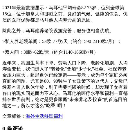
2021年最新数据显示：马耳他平均寿命82.75岁，位列全球第
15位，位于加拿大和挪威之前。良好的气候、健康的饮食、优
质的医疗保障都是马耳他人均寿命高的原因。
除此之外，马耳他养老院设施完善，服务也相当优质。
>私人养老院单间：53欧-77欧/天（约合1590-2310欧/月）；
>双人间：38欧-62欧/天（约合1140-1860欧/月）
近年来，我国生育率下降、劳动人口下降、老龄化加剧、人均
寿命变长，我们进入了“老龄化”叠加“少子化”社会。社保养老
金压力巨大，延迟退休已经定调——养老，成为每个家庭必须
直面的问题。尤其是80、90独生子女政策下的这代人，父母已
经基本进入退休年龄，到了需要照顾的时候，却发现子女有着
各自的现实问题而力不从心。马耳他的医疗水平和福利一直都
排在世界前列，绝对是更多家庭“未来养老及投资”的首选目的
地之一，所以才这么“吃香”啊！
文章标签：
海外生活
移民福利
0 条评论