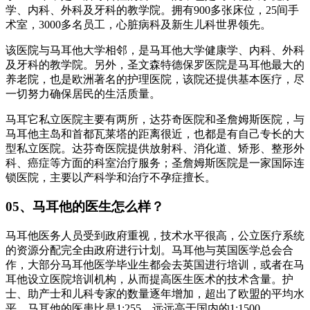
学、内科、外科及牙科的教学院。拥有900多张床位，25间手
术室，3000多名员工，心脏病科及新生儿科世界领先。
该医院与马耳他大学相邻，是马耳他大学健康学、内科、外科
及牙科的教学院。另外，圣文森特德保罗医院是马耳他最大的
养老院，也是欧洲著名的护理医院，该院还提供基本医疗，尽
一切努力确保居民的生活质量。
马耳它私立医院主要有两所，达芬奇医院和圣詹姆斯医院，与
马耳他主岛和首都瓦莱塔的距离很近，也都是有自己专长的大
型私立医院。达芬奇医院提供放射科、消化道、矫形、整形外
科、癌症等方面的科室治疗服务；圣詹姆斯医院是一家国际连
锁医院，主要以产科学和治疗不孕症擅长。
05、马耳他的医生怎么样？
马耳他医务人员受到政府重视，技术水平很高，公立医疗系统
的资源分配完全由政府进行计划。马耳他与英国医学总会合
作，大部分马耳他医学毕业生都会去英国进行培训，或者在马
耳他设立医院培训机构，从而提高医生医术的技术含量。护
士、助产士和儿科专家的数量逐年增加，超出了欧盟的平均水
平。马耳他的医患比是1:255，远远高于国内的1:1500。