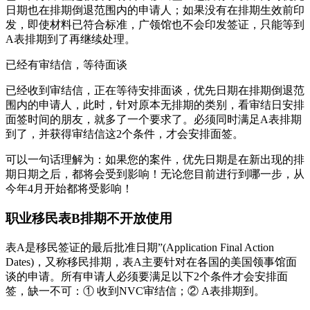
日期也在排期倒退范围内的申请人；如果没有在排期生效前印
发，即使材料已符合标准，广领馆也不会印发签证，只能等到
A表排期到了再继续处理。
已经有审结信，等待面谈
已经收到审结信，正在等待安排面谈，优先日期在排期倒退范
围内的申请人，此时，针对原本无排期的类别，看审结日安排
面签时间的朋友，就多了一个要求了。必须同时满足A表排期
到了，并获得审结信这2个条件，才会安排面签。
可以一句话理解为：如果您的案件，优先日期是在新出现的排
期日期之后，都将会受到影响！无论您目前进行到哪一步，从
今年4月开始都将受影响！
职业移民表B排期不开放使用
表A是移民签证的最后批准日期”(Application Final Action
Dates)，又称移民排期，表A主要针对在各国的美国领事馆面
谈的申请。所有申请人必须要满足以下2个条件才会安排面
签，缺一不可：① 收到NVC审结信；② A表排期到。