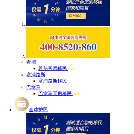
希腊
希腊买房移民
塞浦路斯
塞浦路斯移民
巴拿马
巴拿马买房移民
全球护照