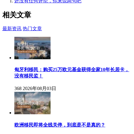
还没有任何评论，你来说两句吧
相关
文章
最新资讯
热门文章
匈牙利移民：购买25万欧元基金获得全家10年长居卡，
没有移民监！
368
2026年08月03日
欧洲移民即将全线关停，到底是不是真的？