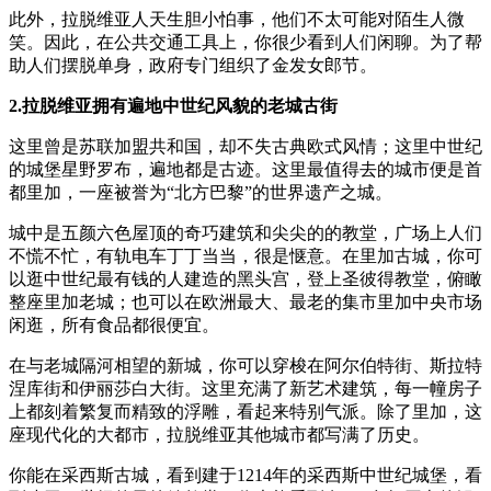
此外，拉脱维亚人天生胆小怕事，他们不太可能对陌生人微
笑。因此，在公共交通工具上，你很少看到人们闲聊。为了帮
助人们摆脱单身，政府专门组织了金发女郎节。
2.拉脱维亚拥有遍地中世纪风貌的老城古街
这里曾是苏联加盟共和国，却不失古典欧式风情；这里中世纪
的城堡星野罗布，遍地都是古迹。这里最值得去的城市便是首
都里加，一座被誉为“北方巴黎”的世界遗产之城。
城中是五颜六色屋顶的奇巧建筑和尖尖的的教堂，广场上人们
不慌不忙，有轨电车丁丁当当，很是惬意。在里加古城，你可
以逛中世纪最有钱的人建造的黑头宫，登上圣彼得教堂，俯瞰
整座里加老城；也可以在欧洲最大、最老的集市里加中央市场
闲逛，所有食品都很便宜。
在与老城隔河相望的新城，你可以穿梭在阿尔伯特街、斯拉特
涅库街和伊丽莎白大街。这里充满了新艺术建筑，每一幢房子
上都刻着繁复而精致的浮雕，看起来特别气派。除了里加，这
座现代化的大都市，拉脱维亚其他城市都写满了历史。
你能在采西斯古城，看到建于1214年的采西斯中世纪城堡，看