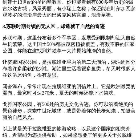
到建于13世纪的圣约翰教堂。你也能看到有800多年历史的锡
古尔达古城，风景秀丽，有小瑞士之称；你还能在叶尔加瓦参
观波罗的海沿岸最大的巴洛克风格宫殿，浪漫至极。
3.苏联时期封锁的无人区，却造就了自然的奇迹
苏联时期，这里分布着多个军事区，发展受到限制却让大自然
生机繁荣。这里国土50%都被茂密植被覆盖，有数不胜的国家
公园，你能在这找到并独享一大片原始纯净的自然。
让姿娜国家公园，是拉脱维亚境内的第二大湖泊，湖泊周围分
布着许多柔软的沙滩。湖泊里生活着很多鱼类，冬天时很多人
在这凿冰钓鱼，很有意思。
闻沓瀑布，常常出现在拉脱维亚的明信片上。它是欧洲最宽的
瀑布，最宽时可达270米，夏天的时候还能下水嬉戏。
戈雅国家公园，有500处的历史文化古迹。你可以沿着绝美的
景色徒步，探索中世纪城堡，或是带着你的长枪短炮，拍摄美
丽的自然风光。
以上就是关于拉脱维亚的旅游攻略，以及这个国家的相关介
绍，希望能为您提供帮助 ，如果您想要了解更多关于拉脱维