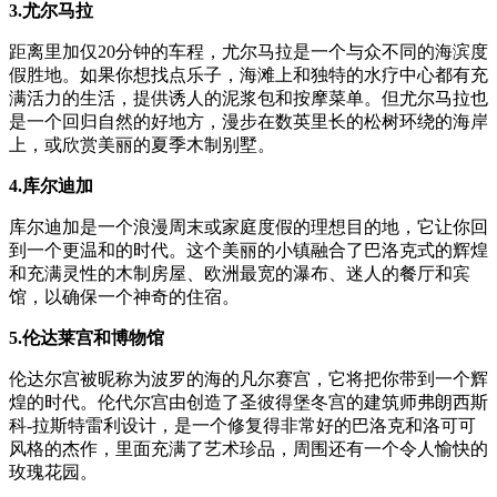
3.尤尔马拉
距离里加仅20分钟的车程，尤尔马拉是一个与众不同的海滨度
假胜地。如果你想找点乐子，海滩上和独特的水疗中心都有充
满活力的生活，提供诱人的泥浆包和按摩菜单。但尤尔马拉也
是一个回归自然的好地方，漫步在数英里长的松树环绕的海岸
上，或欣赏美丽的夏季木制别墅。
4.库尔迪加
库尔迪加是一个浪漫周末或家庭度假的理想目的地，它让你回
到一个更温和的时代。这个美丽的小镇融合了巴洛克式的辉煌
和充满灵性的木制房屋、欧洲最宽的瀑布、迷人的餐厅和宾
馆，以确保一个神奇的住宿。
5.伦达莱宫和博物馆
伦达尔宫被昵称为波罗的海的凡尔赛宫，它将把你带到一个辉
煌的时代。伦代尔宫由创造了圣彼得堡冬宫的建筑师弗朗西斯
科-拉斯特雷利设计，是一个修复得非常好的巴洛克和洛可可
风格的杰作，里面充满了艺术珍品，周围还有一个令人愉快的
玫瑰花园。