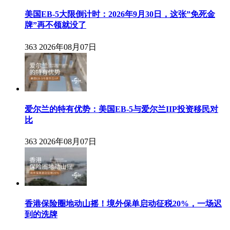
美国EB-5大限倒计时：2026年9月30日，这张”免死金
牌”再不领就没了
363
2026年08月07日
爱尔兰的特有优势：美国EB-5与爱尔兰IIP投资移民对
比
363
2026年08月07日
香港保险圈地动山摇！境外保单启动征税20%，一场迟
到的洗牌