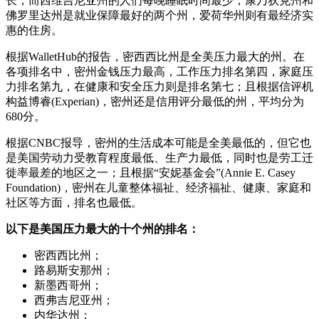
长，而西维吉尼亚州的人们每晚睡眠时间最少；康乃狄克州和
佛罗里达州是就业保障最好的两个州，爱荷华州则有最经济实
惠的住房。
根据WalletHub的报告，密西西比州是全美压力最大的州。在
各项排名中，密州金钱压力最高，工作压力排名第四，家庭压
力排名第九，在健康和安全压力则是排名第七；且根据信评机
构益博睿(Experian)，密州还是信用评分最低的州，平均分为
680分。
根据CNBC报导，密州的生活成本可能是全美最低的，但它也
是美国劳动力受教育程度最低、生产力最低，同时也是劳工迁
徙率最差的地区之一；且根据“安妮基金会”(Annie E. Casey
Foundation)，密州在儿童整体福祉、经济福祉、健康、家庭和
社区等方面，排名也最低。
以下是美国压力最大的十个州的排名：
密西西比州；
路易斯安那州；
新墨西哥州；
西弗吉尼亚州；
内华达州；