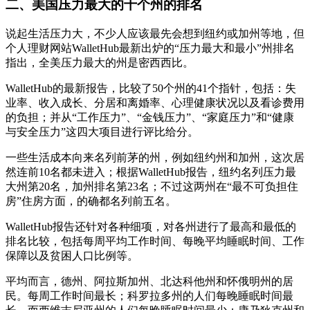
二、
美国压力最大的十个州的排名
说起生活压力大，不少人应该最先会想到纽约或加州等地，但
个人理财网站WalletHub最新出炉的“压力最大和最小”州排名
指出，全美压力最大的州是密西西比。
WalletHub的最新报告，比较了50个州的41个指针，包括：失
业率、收入成长、分居和离婚率、心理健康状况以及看诊费用
的负担；并从“工作压力”、“金钱压力”、“家庭压力”和“健康
与安全压力”这四大项目进行评比给分。
一些生活成本向来名列前茅的州，例如纽约州和加州，这次居
然连前10名都未进入；根据WalletHub报告，纽约名列压力最
大州第20名，加州排名第23名；不过这两州在“最不可负担住
房”住房方面，的确都名列前五名。
WalletHub报告还针对各种细项，对各州进行了最高和最低的
排名比较，包括每周平均工作时间、每晚平均睡眠时间、工作
保障以及贫困人口比例等。
平均而言，德州、阿拉斯加州、北达科他州和怀俄明州的居
民。每周工作时间最长；科罗拉多州的人们每晚睡眠时间最