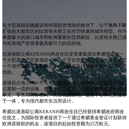
在大型基础设施建设和外国投资增加的推动下，位于雅典不断
扩张的大都市区的比雷埃夫斯正在经历快速的城市转型。作为
希腊最大的港口城市和欧洲重要的贸易枢纽，比雷埃夫斯已成
为对房地产投资者极具吸引力的目的地。
比港港邸公寓KERANIS商改住目是美康集团在希腊投入的一
个大型房地产开发项目，将一个历史悠久的工业场地改造成了
一个现代化的住宅和商业中心，建成后计划集中统一管理对外
出租。
该项目占地 29900 平方米，楼高六层，拥有 408 套家具齐全的
公寓和一流的设施，集开放式工作室、一居室和两居室的住宅
单元、零售和商务空间、天台花园酒吧、健身中心和礼宾服务
于一体，专为现代都市生活而设计。
希腊比港港邸公寓KERANIS商改住目已经获得希腊政府商改
住批文，为国际投资者提供了一个通过希腊黄金签证计划获得
欧洲居留权的机会，该项目的起始投资额为25万欧元。