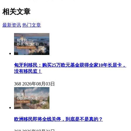
相关
文章
最新资讯
热门文章
匈牙利移民：购买25万欧元基金获得全家10年长居卡，
没有移民监！
368
2026年08月03日
欧洲移民即将全线关停，到底是不是真的？