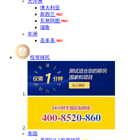
大洋洲
澳大利亚
新西兰
瓦努阿图
瑙鲁
非洲
圣多美
投资移民
美国