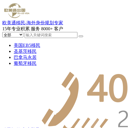
欧美通移民-海外身份规划专家
15年专业积累 服务 8000+ 客户
美国EB5移民
圣基茨移民
巴拿马永居
葡萄牙移民