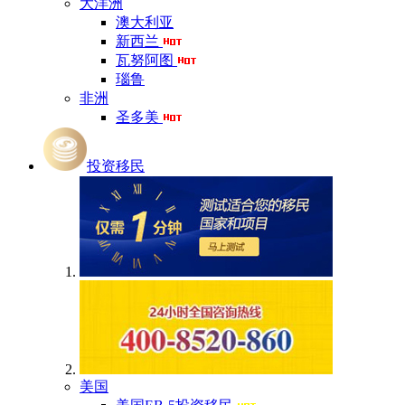
大洋洲
澳大利亚
新西兰
瓦努阿图
瑙鲁
非洲
圣多美
投资移民
美国