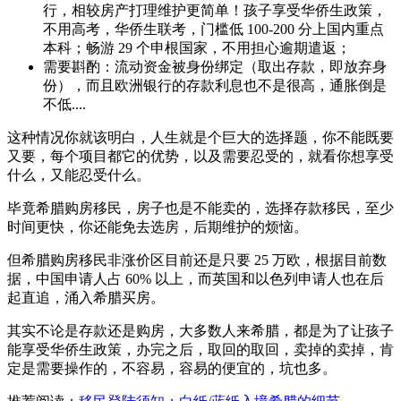
行，相较房产打理维护更简单！孩子享受华侨生政策，
不用高考，华侨生联考，门槛低 100-200 分上国内重点
本科；畅游 29 个申根国家，不用担心逾期遣返；
需要斟酌：流动资金被身份绑定（取出存款，即放弃身
份），而且欧洲银行的存款利息也不是很高，通胀倒是
不低....
这种情况你就该明白，人生就是个巨大的选择题，你不能既要
又要，每个项目都它的优势，以及需要忍受的，就看你想享受
什么，又能忍受什么。
毕竟希腊购房移民，房子也是不能卖的，选择存款移民，至少
时间更快，你还能免去选房，后期维护的烦恼。
但希腊购房移民非涨价区目前还是只要 25 万欧，根据目前数
据，中国申请人占 60% 以上，而英国和以色列申请人也在后
起直追，涌入希腊买房。
其实不论是存款还是购房，大多数人来希腊，都是为了让孩子
能享受华侨生政策，办完之后，取回的取回，卖掉的卖掉，肯
定是需要操作的，不容易，容易的便宜的，坑也多。