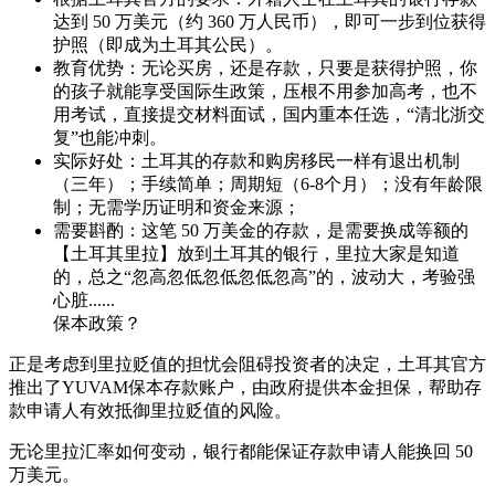
达到 50 万美元（约 360 万人民币），即可一步到位获得
护照（即成为土耳其公民）。
教育优势：无论买房，还是存款，只要是获得护照，你
的孩子就能享受国际生政策，压根不用参加高考，也不
用考试，直接提交材料面试，国内重本任选，“清北浙交
复”也能冲刺。
实际好处：土耳其的存款和购房移民一样有退出机制
（三年）；手续简单；周期短（6-8个月）；没有年龄限
制；无需学历证明和资金来源；
需要斟酌：这笔 50 万美金的存款，是需要换成等额的
【土耳其里拉】放到土耳其的银行，里拉大家是知道
的，总之“忽高忽低忽低忽低忽高”的，波动大，考验强
心脏......
保本政策？
正是考虑到里拉贬值的担忧会阻碍投资者的决定，土耳其官方
推出了YUVAM保本存款账户，由政府提供本金担保，帮助存
款申请人有效抵御里拉贬值的风险。
无论里拉汇率如何变动，银行都能保证存款申请人能换回 50
万美元。