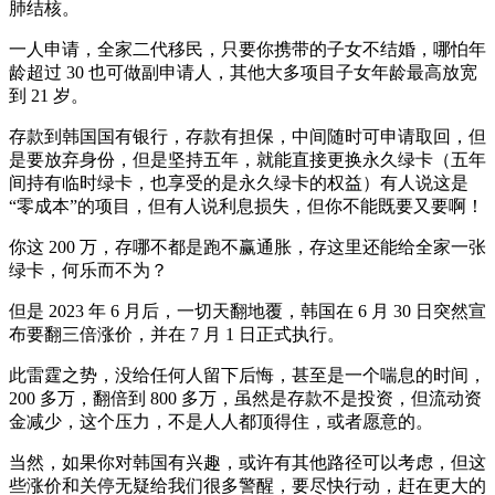
肺结核。
一人申请，全家二代移民，只要你携带的子女不结婚，哪怕年
龄超过 30 也可做副申请人，其他大多项目子女年龄最高放宽
到 21 岁。
存款到韩国国有银行，存款有担保，中间随时可申请取回，但
是要放弃身份，但是坚持五年，就能直接更换永久绿卡（五年
间持有临时绿卡，也享受的是永久绿卡的权益）有人说这是
“零成本”的项目，但有人说利息损失，但你不能既要又要啊！
你这 200 万，存哪不都是跑不赢通胀，存这里还能给全家一张
绿卡，何乐而不为？
但是 2023 年 6 月后，一切天翻地覆，韩国在 6 月 30 日突然宣
布要翻三倍涨价，并在 7 月 1 日正式执行。
此雷霆之势，没给任何人留下后悔，甚至是一个喘息的时间，
200 多万，翻倍到 800 多万，虽然是存款不是投资，但流动资
金减少，这个压力，不是人人都顶得住，或者愿意的。
当然，如果你对韩国有兴趣，或许有其他路径可以考虑，但这
些涨价和关停无疑给我们很多警醒，要尽快行动，赶在更大的