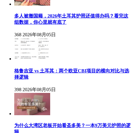
多人被撤国籍，2026年土耳其护照还值得办吗？看完这
组数据，你心里就有底了
368
2026年08月05日
格鲁吉亚 vs 土耳其：两个欧亚CBI项目的横向对比与选
择逻辑
398
2026年08月05日
为什么大湾区老板开始看圣多美？一本9万美元护照的逻
辑