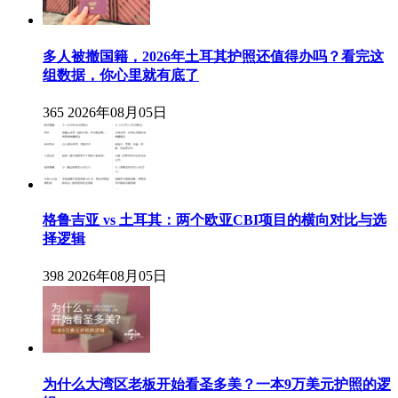
多人被撤国籍，2026年土耳其护照还值得办吗？看完这
组数据，你心里就有底了
365
2026年08月05日
格鲁吉亚 vs 土耳其：两个欧亚CBI项目的横向对比与选
择逻辑
398
2026年08月05日
为什么大湾区老板开始看圣多美？一本9万美元护照的逻