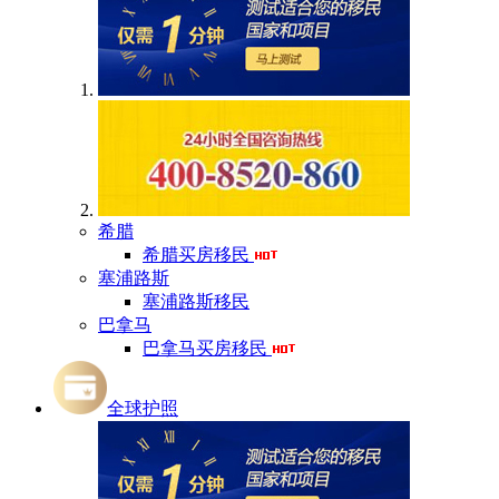
希腊
希腊买房移民
塞浦路斯
塞浦路斯移民
巴拿马
巴拿马买房移民
全球护照