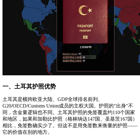
一、土耳其护照优势
土耳其是横跨欧亚大陆、GDP全球排名前列、
G20/OECD/Customs Union成员的主权大国。护照的"出身"不
同，含金量逻辑也不同。土耳其护照的免签覆盖约110个国家
和地区，如果和加勒比护照（格林纳达147国、圣基茨167国）
相比，免签数确实少了。但这不是用免签数来衡量的护照——
它的价值在别的地方。