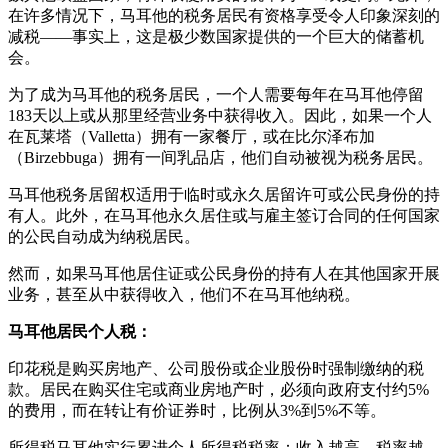
在许多情况下，马耳他的税务居民有资格享受令人印象深刻的
减税——事实上，这是极少数国家提供的一个巨大的储蓄机
会。
为了成为马耳他的税务居民，一个人需要每年在马耳他停留
183天以上或从那里经营业务中获得收入。因此，如果一个人
在瓦莱塔（Valletta）拥有一家餐厅，或在比尔泽布加
（Birzebbuga）拥有一间乳品店，他们自动被视为税务居民。
马耳他税务居留权适用于临时或永久居留许可或公民身份的持
有人。此外，在马耳他永久居住或与雇主签订合同的任何国家
的公民自动成为纳税居民。
然而，如果马耳他居住证或公民身份的持有人在其他国家开展
业务，甚至从中获得收入，他们不在马耳他纳税。
马耳他居民个人税：
印花税是购买房地产、公司股份或企业股份时强制缴纳的税
款。居民在购买住宅或商业房地产时，必须向政府支付约5%
的费用，而在转让有价证券时，比例从3%到5%不等。
所得税马耳他实行累进个人所得税税率：收入越高，税率越