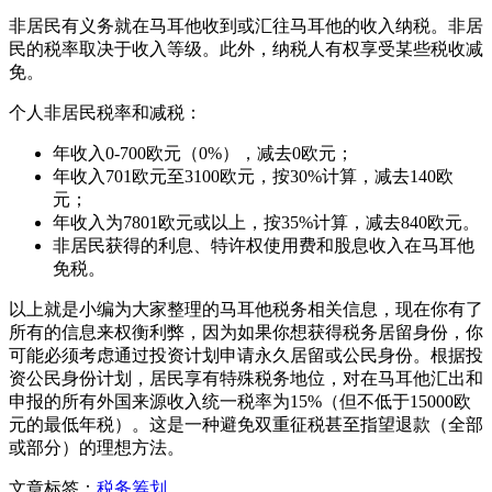
非居民有义务就在马耳他收到或汇往马耳他的收入纳税。非居
民的税率取决于收入等级。此外，纳税人有权享受某些税收减
免。
个人非居民税率和减税：
年收入0-700欧元（0%），减去0欧元；
年收入701欧元至3100欧元，按30%计算，减去140欧
元；
年收入为7801欧元或以上，按35%计算，减去840欧元。
非居民获得的利息、特许权使用费和股息收入在马耳他
免税。
以上就是小编为大家整理的马耳他税务相关信息，现在你有了
所有的信息来权衡利弊，因为如果你想获得税务居留身份，你
可能必须考虑通过投资计划申请永久居留或公民身份。根据投
资公民身份计划，居民享有特殊税务地位，对在马耳他汇出和
申报的所有外国来源收入统一税率为15%（但不低于15000欧
元的最低年税）。这是一种避免双重征税甚至指望退款（全部
或部分）的理想方法。
文章标签：
税务筹划