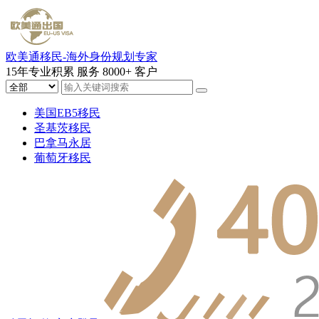
欧美通移民-海外身份规划专家
15年专业积累 服务 8000+ 客户
美国EB5移民
圣基茨移民
巴拿马永居
葡萄牙移民