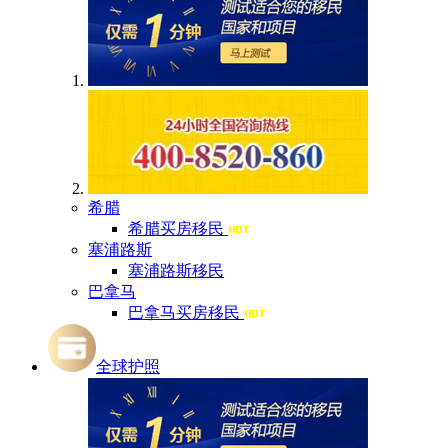
希腊
希腊买房移民
塞浦路斯
塞浦路斯移民
巴拿马
巴拿马买房移民
全球护照