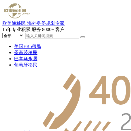
欧美通移民-海外身份规划专家
15年专业积累 服务 8000+ 客户
美国EB5移民
圣基茨移民
巴拿马永居
葡萄牙移民