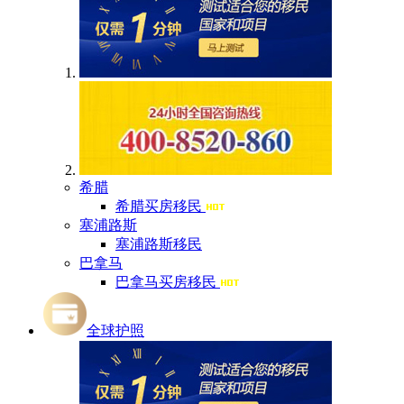
希腊
希腊买房移民
塞浦路斯
塞浦路斯移民
巴拿马
巴拿马买房移民
全球护照