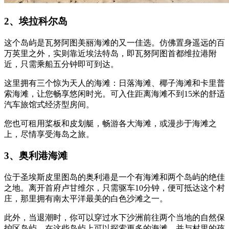
2、埃拉科尔岛
这个岛屿是瓦努阿图美丽海滩的又一佳选。仿佛置身遥远的百
万英里之外，实则靠近埃法特岛，即瓦努阿图首都维拉港附
近，只需乘船五分钟即可到达。
这里拥有三个惊为天人的海滩：日落海滩、椰子海滩和卡里普
索海滩，让您畅享悠闲时光。可入住距离海滩不到15米的舒适
汽车旅馆式经济型房间。
您也可租用桨板和皮划艇，畅游各大海滩，或漫步于海滩之
上，尽情享受海岛之旅。
3、奥利港海滩
位于圣埃斯皮里图岛的奥利港是一个有海滩和两个岛屿的绝佳
之地。离开首府卢甘维尔，只需驱车10分钟，便可抵达这个村
庄，那里拥有南太平洋最美的白色沙滩之一。
此外，当退潮时，你可以穿过水下沙洲前往两个当地的自然保
护区岛屿。在这些岛屿上可以探索更多的海滩，并与村里的孩