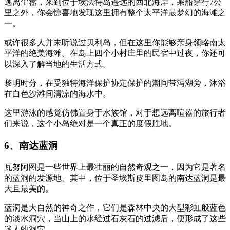
逃离尘嚣，来到位于埃法特岛遥远的西北海岸，乘船穿行7公
里之外，你会惊喜地发现这里拥有整个太平洋最梦幻的海滩之
一。
或许很多人并未听说过贝利岛，但在这里你能够亲身领略南太
平洋的绝美海滩。在岛上四个小村庄里的民宿中过夜，你还可
以深入了解当地的生活方式。
黎明时分，在受独特海洋保护协定保护的潮间带泻湖旁，沐浴
在白色沙滩间清凉的海水中。
这里游泳的感觉仿佛置身于水族馆，对于想远离喧嚣的旅行者
们来说，这个小岛绝对是一个真正的度假胜地。
6、南达蓝洞
瓦努阿图是一些世界上最壮丽的自然奇观之一，因为它是著名
的蓝洞的发源地。其中，位于圣埃斯皮里图岛的南达蓝洞是最
大且最美的。
蓝洞是大自然的神奇之作，它们是森林中央的大型彩虹般蓝色
的淡水洞穴，当山上的水经过石灰石的过滤后，便形成了这些
迷人的洞穴。