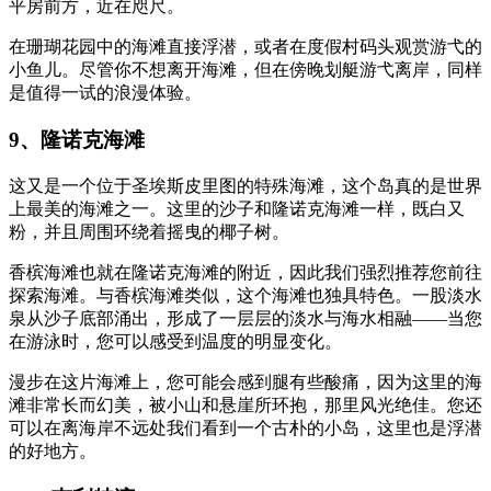
平房前方，近在咫尺。
在珊瑚花园中的海滩直接浮潜，或者在度假村码头观赏游弋的
小鱼儿。尽管你不想离开海滩，但在傍晚划艇游弋离岸，同样
是值得一试的浪漫体验。
9、隆诺克海滩
这又是一个位于圣埃斯皮里图的特殊海滩，这个岛真的是世界
上最美的海滩之一。这里的沙子和隆诺克海滩一样，既白又
粉，并且周围环绕着摇曳的椰子树。
香槟海滩也就在隆诺克海滩的附近，因此我们强烈推荐您前往
探索海滩。与香槟海滩类似，这个海滩也独具特色。一股淡水
泉从沙子底部涌出，形成了一层层的淡水与海水相融——当您
在游泳时，您可以感受到温度的明显变化。
漫步在这片海滩上，您可能会感到腿有些酸痛，因为这里的海
滩非常长而幻美，被小山和悬崖所环抱，那里风光绝佳。您还
可以在离海岸不远处我们看到一个古朴的小岛，这里也是浮潜
的好地方。