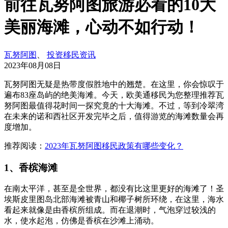
前往瓦努阿图旅游必看的10大
美丽海滩，心动不如行动！
瓦努阿图
、
投资移民资讯
2023年08月08日
瓦努阿图无疑是热带度假胜地中的翘楚。在这里，你会惊叹于
遍布83座岛屿的绝美海滩。今天，欧美通移民为您整理推荐瓦
努阿图最值得花时间一探究竟的十大海滩。不过，等到冷翠湾
在未来的诺和西社区开发完毕之后，值得游览的海滩数量会再
度增加。
推荐阅读：
2023年瓦努阿图移民政策有哪些变化？
1、香槟海滩
在南太平洋，甚至是全世界，都没有比这里更好的海滩了！圣
埃斯皮里图岛北部海滩被青山和椰子树所环绕，在这里，海水
看起来就像是由香槟所组成。而在退潮时，气泡穿过较浅的
水，使水起泡，仿佛是香槟在沙滩上涌动。