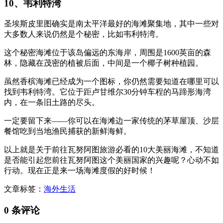
10、韦利特湾
圣埃斯皮里图确实是南太平洋最好的海滩聚集地，其中一些对
大多数人来说仍然是个秘密，比如韦利特湾。
这个秘密海滩位于该岛偏远的东海岸，周围是1600英亩的森
林，隐藏在茂密的植被后面，中间是一个椰子树种植园。
虽然香槟海滩已经成为一个图标，你仍然需要知道在哪里可以
找到韦利特湾。它位于距卢甘维尔30分钟车程的马蹄形海湾
内，在一条旧土路的尽头。
一定要留下来——你可以在海滩边一家传统的茅草屋顶、沙层
餐馆吃到当地渔民捕获的新鲜海鲜。
以上就是关于前往瓦努阿图旅游必看的10大美丽海滩，不知道
是否能引起您前往瓦努阿图这个美丽国家的兴趣呢？心动不如
行动。现在正是来一场海滩度假的好时候！
文章标签：
海外生活
0 条评论