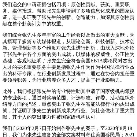
我们递交的申请证据包括四项：原创性贡献、获奖、重要职
务、媒体报道。帮助张先生申请到了多项信息化成果的国家认
证，进一步证明了张先生的创新、创造能力，加深其原创性贡
献在整个赴美计划中的权重。
我们综合张先生多年丰富的工作经验以及做出的重大贡献，为
其撰写了多篇专访媒体报道，从理论创新、科技创新、技术创
新、管理创新等多个维度对张先生进行剖析，由浅入深地介绍
了张先生在各个方面的突出成就，以媒体的权威性、公正性为
基础，客观地证明了张先生完全符合美国EB1A类移民对杰出
人才的要求重要职务主要是指张先生作为作为中国法律行业杰
出的科研专家，在行业创新发展过程中，通过在协会内担任重
要领导职务，为行业培养众多人才，提高了行业影响力。
此外，我们根据张先生的专业特性助其申请了国家级机构颁授
的专业奖项，通过对奖项范围、评选标准、评委、活动组织介
绍等方面的描述，重点突出了张先生在智能法律行业的杰出成
就，并证明了张先生的创新成果为行业、为社会做出了重大贡
献，其个人的突出能力也被国家级机构认可。
我们自2020年2月7日开始制作张先生的案子，至2020年8月18
日，我们为张先生准备的全部文案材料寄往美国移民局；2021