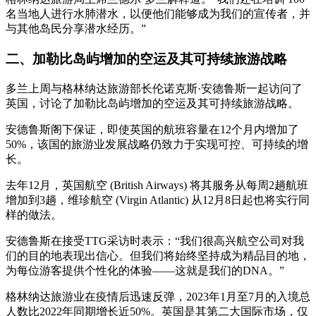
名当地人进行水肺潜水，以便他们能够成为我们的宣传者，并
与其他岛民分享潜水经历。”
二、加勒比岛屿增加的空运及其可持续旅游战略
多兰上周与格林纳达旅游部长伦诺克斯·安德鲁斯一起访问了
英国，讨论了加勒比岛屿增加的空运及其可持续旅游战略。
安德鲁斯阁下保证，即使英国的航班容量在12个月内增加了
50%，该国的旅游业发展战略仍致力于实现可控、可持续的增
长。
去年12月，英国航空 (British Airways) 将其服务从每周2趟航班
增加到3趟，维珍航空 (Virgin Atlantic) 从12月8日起也将实行同
样的做法。
安德鲁斯在接受TTG采访时表示：“我们很高兴航空公司对我
们的目的地表现出信心。但我们将始终坚持成为精品目的地，
为每位游客提供个性化的体验——这就是我们的DNA。”
格林纳达旅游业在疫情后迅速反弹，2023年1月至7月的入境总
人数比2022年同期增长近50%。英国是其第二大国际市场，仅