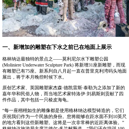
一、新增加的雕塑在下水之前已在地面上展示
格林纳达最独特的景点之——莫利尼尔水下雕塑公园
(Moliniere Underwater Sculpture Park) 将新增31座新雕塑，而现
有雕塑已有75座。新系列自八月起一直在普里克利湾码头地面
展出，将于本月晚些时候下水。
原创艺术家、英国雕塑家杰森·德凯雷斯·泰勒为之添加了新的
嘉年华和民俗人物，而当地艺术家特洛伊·刘易斯则贡献了四
件作品，其中包括一只棱皮海龟。
“每一座栩栩如生的雕像都是使用格林纳达模型铸造的，它们
庆祝我们作为一个民族的身份。您将能够在距水面不到10英尺
的地方看到这些新雕塑。这将是一次非常棒的近距离体验。”
格林纳达旅游局主席兰德尔·多兰解释道。“我们还在培训 100