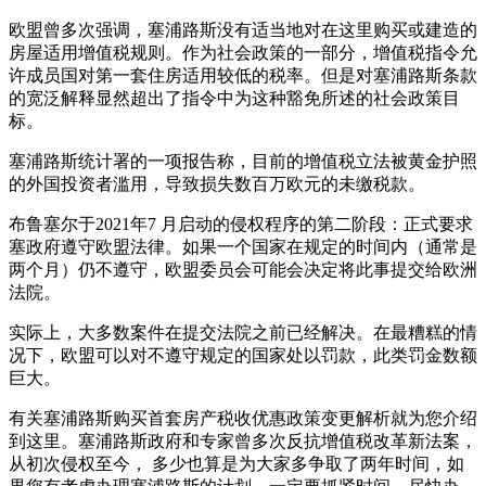
欧盟曾多次强调，塞浦路斯没有适当地对在这里购买或建造的
房屋适用增值税规则。作为社会政策的一部分，增值税指令允
许成员国对第一套住房适用较低的税率。但是对塞浦路斯条款
的宽泛解释显然超出了指令中为这种豁免所述的社会政策目
标。
塞浦路斯统计署的一项报告称，目前的增值税立法被黄金护照
的外国投资者滥用，导致损失数百万欧元的未缴税款。
布鲁塞尔于2021年7 月启动的侵权程序的第二阶段：正式要求
塞政府遵守欧盟法律。如果一个国家在规定的时间内（通常是
两个月）仍不遵守，欧盟委员会可能会决定将此事提交给欧洲
法院。
实际上，大多数案件在提交法院之前已经解决。在最糟糕的情
况下，欧盟可以对不遵守规定的国家处以罚款，此类罚金数额
巨大。
有关塞浦路斯购买首套房产税收优惠政策变更解析就为您介绍
到这里。塞浦路斯政府和专家曾多次反抗增值税改革新法案，
从初次侵权至今， 多少也算是为大家多争取了两年时间，如