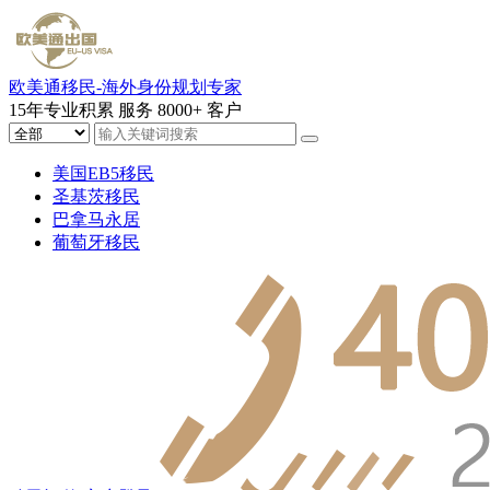
欧美通移民-海外身份规划专家
15年专业积累 服务 8000+ 客户
美国EB5移民
圣基茨移民
巴拿马永居
葡萄牙移民