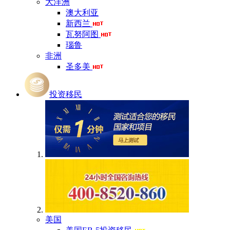
大洋洲
澳大利亚
新西兰
瓦努阿图
瑙鲁
非洲
圣多美
投资移民
美国