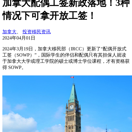
加拿大配偶工签新政落地！3种
情况下可拿开放工签！
加拿大
、
投资移民资讯
2024年04月01日
2024年3月19日，加拿大移民部（IRCC）更新了“配偶开放式
工签（SOWP）”，国‮学际‬生的伴侣‮配和‬偶只‮其有‬担保人‮读就‬
于加拿‮大大‬学或理工‮院学‬的硕士或‮士博‬学位课程，才‮资有‬格获
得 SOWP。