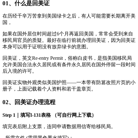
01、什么是回美证
在历经千辛万苦拿到美国绿卡之后，有人可能需要长期离开美
国，
如果在国外居住时间超过6个月再返回美国，常常会受到来自
移民局官员的质疑。最好在临行前就办理回美证，因为回美证
本身可以用于证明没有放弃绿卡的意图。
回美证，英文Re-entry Permit，俗称白皮书，是指美国移民局
允许美国合法永久居民或有条件永久居民在国外停留一段时间
后入境的许可。
回美证实物外观类似美国护照——一本带有防篡改照片页的小
册子，上面记载着个人资料和若干盖章页。
02、回美证办理流程
Step 1｜填写I-131表格 （可自行网上下载）
填完表后附上支票，连同申请数据用信寄给移民局。
- 所需文件 (需用黑色墨水填写)：