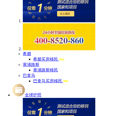
希腊
希腊买房移民
塞浦路斯
塞浦路斯移民
巴拿马
巴拿马买房移民
全球护照