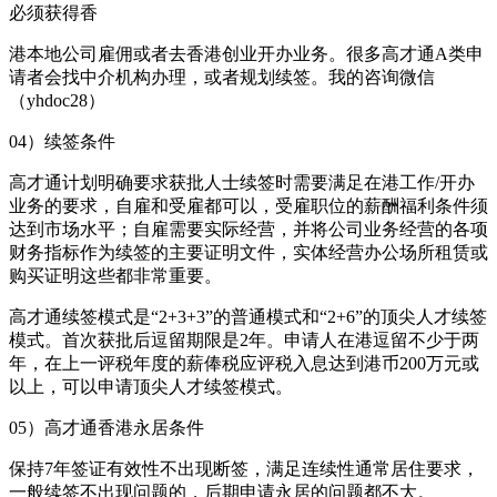
必须获得香
港本地公司雇佣或者去香港创业开办业务。很多高才通A类申
请者会找中介机构办理，或者规划续签。我的咨询微信
（yhdoc28）
04）续签条件
高才通计划明确要求获批人士续签时需要满足在港工作/开办
业务的要求，自雇和受雇都可以，受雇职位的薪酬福利条件须
达到市场水平；自雇需要实际经营，并将公司业务经营的各项
财务指标作为续签的主要证明文件，实体经营办公场所租赁或
购买证明这些都非常重要。
高才通续签模式是“2+3+3”的普通模式和“2+6”的顶尖人才续签
模式。首次获批后逗留期限是2年。申请人在港逗留不少于两
年，在上一评税年度的薪俸税应评税入息达到港币200万元或
以上，可以申请顶尖人才续签模式。
05）高才通香港永居条件
保持7年签证有效性不出现断签，满足连续性通常居住要求，
一般续签不出现问题的，后期申请永居的问题都不大。