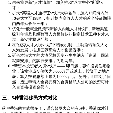
未来将更新“人才清单”，加入推动“八大中心”所需人
才；
扩大“高端人才通行证计划”大学名单，加入13间海内外
顶尖大学至198间，把计划内高收入人才的首个签证期限
由两年延长至三年；
优化“一般就业政策”和“输入内地人才计划”，新增渠道
吸引年轻及具经验而人力极短缺的指定技术工种专才来
港。新安排将设配额；
在“优秀人才入境计划”下增设机制，主动邀请顶尖人才
来港发展，推进国际高端人才集聚香港；
延长本港大学的大湾区校园毕业生生纳入「留港╱回港
就業安排」的試行安排，为期两年。
“新资本投资者入境计划” —— 即日起，容许投资住宅物
业，该物业成交价须为5,000万元或以上，投资于房地产
获计算入投资总额上限为1,000万元。 另外，明年3月1日
起，透过申请人全资拥有的合资格私人公司的投资可计
入合资格投资金额内。
三、5种香港移民方式对比
落户香港的方式很多了，适合普罗大众的有5种：香港优才计