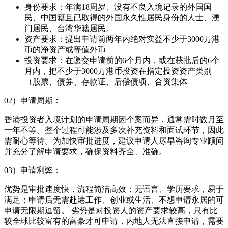
身份要求：年满18周岁、没有不良入境记录的外国国
民、中国籍且已取得的外国永久性居民身份的人士、澳
门居民、台湾华籍居民。
资产要求：提出申请前两年内绝对实益不少于3000万港
币的净资产或等值外币
投资要求：在递交申请前的6个月内，或在获批后的6个
月内，把不少于3000万港币投资在指定投资资产类别
（股票、债券、存款证、后偿债项、合资集体
02）申请周期：
香港投资者入境计划的申请周期因个案而异，通常需时数月至
一年不等。整个过程可能涉及多次补充资料和面试环节，因此
需耐心等待。为加快审批进度，建议申请人尽早咨询专业顾问
并充分了解申请要求，确保资料齐全、准确。
03）申请利弊：
优势是审批速度快，流程简洁高效；无语言、学历要求，易于
满足；申请后无需赴港工作、创业或生活、不想申请永居的可
申请无限期逗留。 劣势是对投资人的资产要求较高，只有比
较全球比较富有的富豪才可申请，内地人无法直接申请，需要