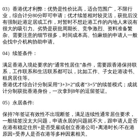
03）香港优才利弊：优势是性价比高，适合范围广，不限行
业，综合计分80分即可申请；优才续签相对较灵活，获批后没
有强制赴港定居或工作，对暂时不想赴港工作的内地人来说有
很大的吸引力。劣势是获批周期长、竞争激烈、资料准备繁
杂、需要注意的细节很多，时间成本高、怕麻烦的申请人一般
会找中介机构协助申请。
04）续签条件：
满足香港入境处要求的“通常性居住”条件，需要跟香港保持联
系，工作联系和生活联系都可以，比如工作、子女赴港读书、
租房居住等。
香港优才综合计分制采用“3+3+2”或者“3+5”的续签模式；成就
计分制获批香港身份，一次拿到8年的逗留签证。
05）永居条件:
保持7年签证有效性不出现断签，满足连续性通常居住要求，
一般续签没太大问题，申请永居的问题就不大，跟申请人是否
在港有稳定住所+是否受雇或创立香港公司+离港时长/不在港
原因+受养人是否在港等多种因素相关。