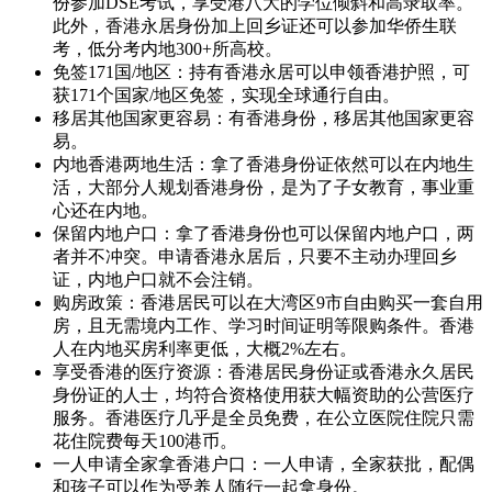
份参加DSE考试，享受港八大的学位倾斜和高录取率。
此外，香港永居身份加上回乡证还可以参加华侨生联
考，低分考内地300+所高校。
免签171国/地区：持有香港永居可以申领香港护照，可
获171个国家/地区免签，实现全球通行自由。
移居其他国家更容易：有香港身份，移居其他国家更容
易。
内地香港两地生活：拿了香港身份证依然可以在内地生
活，大部分人规划香港身份，是为了子女教育，事业重
心还在内地。
保留内地户口：拿了香港身份也可以保留内地户口，两
者并不冲突。申请香港永居后，只要不主动办理回乡
证，内地户口就不会注销。
购房政策：香港居民可以在大湾区9市自由购买一套自用
房，且无需境内工作、学习时间证明等限购条件。香港
人在内地买房利率更低，大概2%左右。
享受香港的医疗资源：香港居民身份证或香港永久居民
身份证的人士，均符合资格使用获大幅资助的公营医疗
服务。香港医疗几乎是全员免费，在公立医院住院只需
花住院费每天100港币。
一人申请全家拿香港户口：一人申请，全家获批，配偶
和孩子可以作为受养人随行一起拿身份。