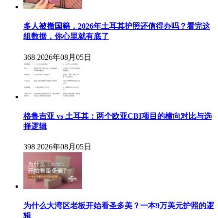
多人被撤国籍，2026年土耳其护照还值得办吗？看完这
组数据，你心里就有底了
368
2026年08月05日
格鲁吉亚 vs 土耳其：两个欧亚CBI项目的横向对比与选
择逻辑
398
2026年08月05日
为什么大湾区老板开始看圣多美？一本9万美元护照的逻
辑