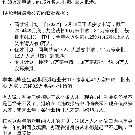
过38万宗申请，约16万名人才携同家人抵港。
根据港府最新公布的获批数据：
高才通计划：自2022年12月28日正式接收申请，截至
2024年9月底，共接获超10万宗申请，8.1万宗获批，获
批率81.1%。其中，全年收入达港币250万元或以上的A
类申请人有3万人。
优才计划：同期共有13.2万人递交申请，2.1万宗获批，
1.9万人通过该计划来港。
专才计划：接获4.3万宗申请，3.8万宗获批，约3.4万人
实际来港。
非本地毕业生留港/回港就业安排：接获近4.7万宗申请，批出
4.4万宗，最终3.9万名毕业生留港。
有人说，香港已经招纳了这么多人才，现在办理香港身份是不
是已经来不及了。港府在《施政报告中明确表示》现在依然缺
人才，未来五年，各行业预计人才缺口约18万人。
按照这两年港府吸纳人才的进度，这18万人才的缺口大概率会
在一年的时间会填满。办理香港身份从来都是赶早不赶晚，早
申请，早受益。